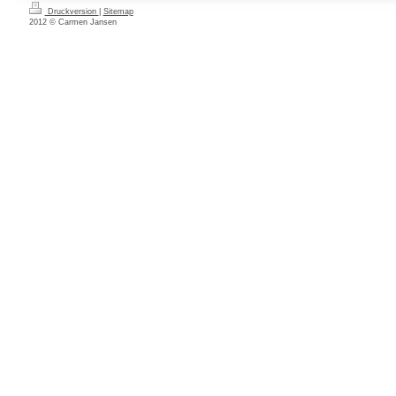
Druckversion
|
Sitemap
2012 © Carmen Jansen